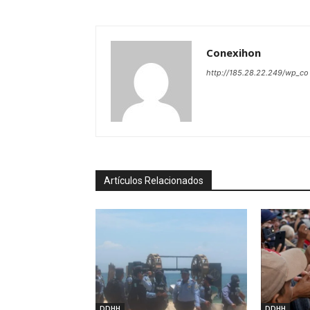
Conexihon
http://185.28.22.249/wp_co
Artículos Relacionados
DDHH
DDHH