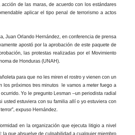
 la acción de las maras, de acuerdo con los estándares
omendable aplicar el tipo penal de terrorismo a actos
ica, Juan Orlando Hernández, en conferencia de prensa
evamente apostó por la aprobación de este paquete de
probación, las protestas realizadas por el Movimiento
utónoma de Honduras (UNAH).
oleta para que no les miren el rostro y vienen con un
en los próximos tres minutos le vamos a meter fuego a
 ocurrido. Yo le pregunto Lesman –un periodista radial
 usted estuviera con su familia allí o yo estuviera con
e terror”, expuso Hernández.
rmidad en la organización que ejecuta litigio a nivel
ad; la que absuelve de culpabilidad a cualquier miembro