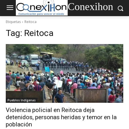
Conexihon
Etiquetas
Reitoca
Tag:
Reitoca
Pueblos Indígenas
Violencia policial en Reitoca deja
detenidos, personas heridas y temor en la
población