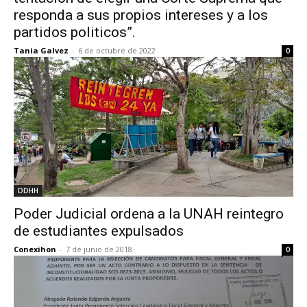
responda a sus propios intereses y a los
partidos politicos”.
Tania Galvez
-
6 de octubre de 2022
0
DDHH
Poder Judicial ordena a la UNAH reintegro
de estudiantes expulsados
Conexihon
-
7 de junio de 2018
0