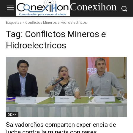
Conexihon
Etiquetas
Conflictos Mineros e Hidroelectricos
Tag:
Conflictos Mineros e
Hidroelectricos
DDHH
Salvadoreños comparten experiencia de
lucha contra la minería con pares