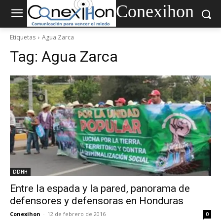
Conexihon
Etiquetas
Agua Zarca
Tag:
Agua Zarca
DDHH
Entre la espada y la pared, panorama de
defensores y defensoras en Honduras
Conexihon
-
12 de febrero de 2016
0