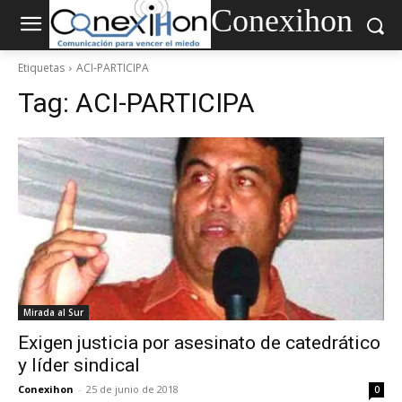
Conexihon
Etiquetas
ACI-PARTICIPA
Tag:
ACI-PARTICIPA
Mirada al Sur
Exigen justicia por asesinato de catedrático
y líder sindical
Conexihon
-
25 de junio de 2018
0