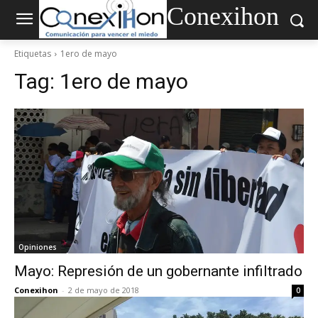
Conexihon
Etiquetas
1ero de mayo
Tag:
1ero de mayo
Opiniones
Mayo: Represión de un gobernante infiltrado
Conexihon
-
2 de mayo de 2018
0