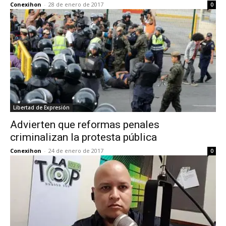
Conexihon
-
28 de enero de 2017
0
Libertad de Expresión
Advierten que reformas penales
criminalizan la protesta pública
Conexihon
-
24 de enero de 2017
0