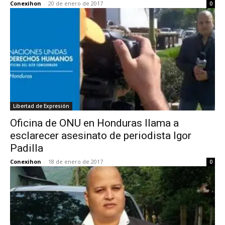
Conexihon
-
20 de enero de 2017
0
Libertad de Expresión
Oficina de ONU en Honduras llama a
esclarecer asesinato de periodista Igor
Padilla
Conexihon
-
18 de enero de 2017
0