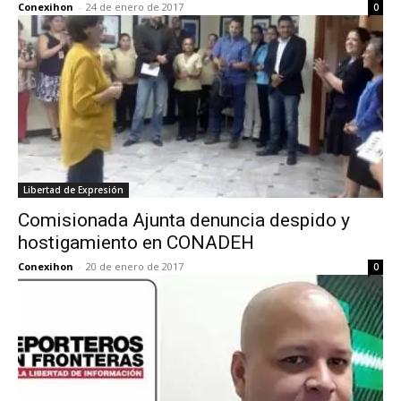
Conexihon
-
24 de enero de 2017
0
Libertad de Expresión
Comisionada Ajunta denuncia despido y
hostigamiento en CONADEH
Conexihon
-
20 de enero de 2017
0