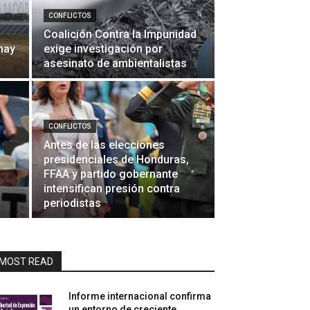
CONFLICTOS
Coalición Contra la Impunidad
hay
exige investigación por
asesinato de ambientalistas
CONFLICTOS
Antes de las elecciones
presidenciales de Honduras,
FFAA y partido gobernante
intensifican presión contra
periodistas
MOST READ
Informe internacional confirma
un entorno de creciente