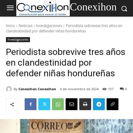
Conexihon
Inicio
Noticias
Investigaciones
Periodista sobrevive tres años en
clandestinidad por defender niñas hondureñas
Investigaciones
Periodista sobrevive tres años
en clandestinidad por
defender niñas hondureñas
By
Conexihon Conexihon
6 de noviembre de 2024
137
0