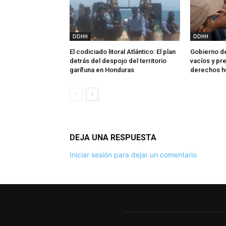
DDHH
DDHH
El codiciado litoral Atlántico: El plan
Gobierno de
detrás del despojo del territorio
vacíos y p
garífuna en Honduras
derechos 
DEJA UNA RESPUESTA
Iniciar sesión para dejar un comentario