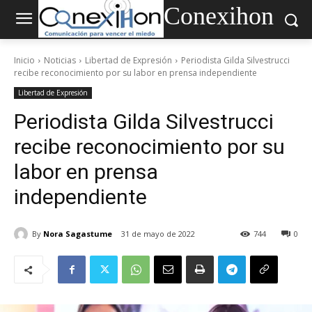
Conexihon
Inicio
Noticias
Libertad de Expresión
Periodista Gilda Silvestrucci
recibe reconocimiento por su labor en prensa independiente
Libertad de Expresión
Periodista Gilda Silvestrucci
recibe reconocimiento por su
labor en prensa
independiente
By
Nora Sagastume
31 de mayo de 2022
744
0