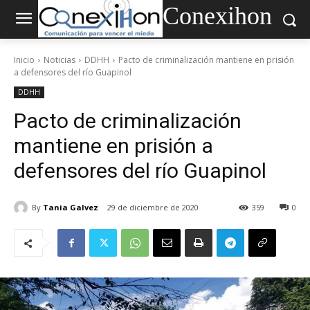
Conexihon
Inicio
Noticias
DDHH
Pacto de criminalización mantiene en prisión
a defensores del río Guapinol
DDHH
Pacto de criminalización
mantiene en prisión a
defensores del río Guapinol
By
Tania Galvez
29 de diciembre de 2020
359
0