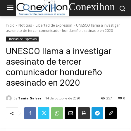
Conexihon
Inicio
Noticias
Libertad de Expresión
UNESCO llama a investigar
asesinato de tercer comunicador hondureño asesinado en 2020
Libertad de Expresión
UNESCO llama a investigar
asesinato de tercer
comunicador hondureño
asesinado en 2020
By
Tania Galvez
14 de octubre de 2020
257
0