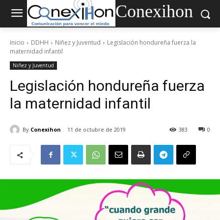
Conexihon
Inicio
DDHH
Niñez y Juventud
Legislación hondureña fuerza la
maternidad infantil
Niñez y Juventud
Legislación hondureña fuerza
la maternidad infantil
By
Conexihon
11 de octubre de 2019
383
0