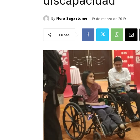
discapacidad
By
Nora Sagastume
19 de marzo de 2019
Cuota