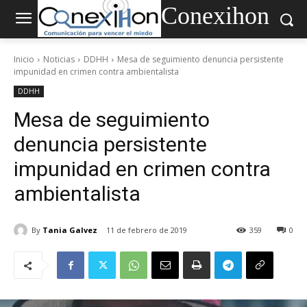
Conexihon
Inicio
Noticias
DDHH
Mesa de seguimiento denuncia persistente
impunidad en crimen contra ambientalista
DDHH
Mesa de seguimiento
denuncia persistente
impunidad en crimen contra
ambientalista
By
Tania Galvez
11 de febrero de 2019
359
0