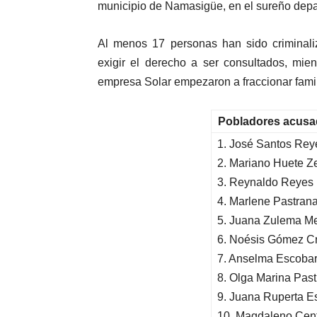
municipio de Namasigüe, en el sureño dep
Al menos 17 personas han sido criminaliz
exigir el derecho a ser consultados, mie
empresa Solar empezaron a fraccionar famili
Pobladores acusad
1. José Santos Rey
2. Mariano Huete Z
3. Reynaldo Reyes
4. Marlene Pastran
5. Juana Zulema M
6. Noésis Gómez C
7. Anselma Escoba
8. Olga Marina Pas
9. Juana Ruperta E
10. Magdaleno Cen