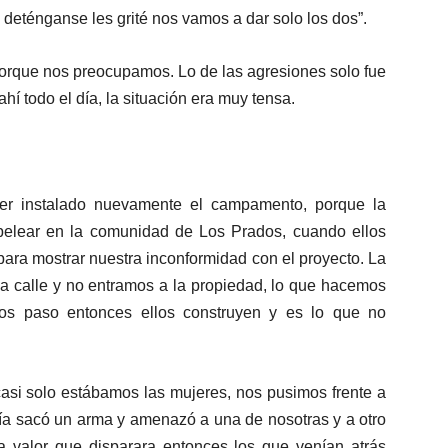
 deténganse les grité nos vamos a dar solo los dos”.
orque nos preocupamos. Lo de las agresiones solo fue
hí todo el día, la situación era muy tensa.
r instalado nuevamente el campamento, porque la
pelear en la comunidad de Los Prados, cuando ellos
 para mostrar nuestra inconformidad con el proyecto. La
e la calle y no entramos a la propiedad, lo que hacemos
mos paso entonces ellos construyen y es lo que no
 casi solo estábamos las mujeres, nos pusimos frente a
igía sacó un arma y amenazó a una de nosotras y a otro
ía valor que disparara entonces los que venían atrás