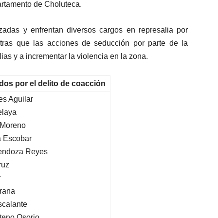
artamento de Choluteca.
adas y enfrentan diversos cargos en represalia por
ntras que las acciones de seducción por parte de la
as y a incrementar la violencia en la zona.
os por el delito de coacción
es Aguilar
elaya
 Moreno
a Escobar
endoza Reyes
ruz
r
trana
scalante
teno Osorio