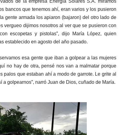
rivados de la empresa Energía Solares S.A. miramos
os bancos que tenemos ahí, eran varios y los pusieron
la gente armada los apiaron (bajaron) del otro lado de
 es vergueo dijimos nosotros al ver que se pusieron con
con escopetas y pistolas”, dijo María López, quien
 establecido en agosto del año pasado.
servamos esa gente que iban a golpear a las mujeres
quí no hay de otra, pensé nos van a malmatar porque
palos que estaban ahí a modo de garrote. Le grite al
así a golpearnos”, narró Juan de Dios, cuñado de María.