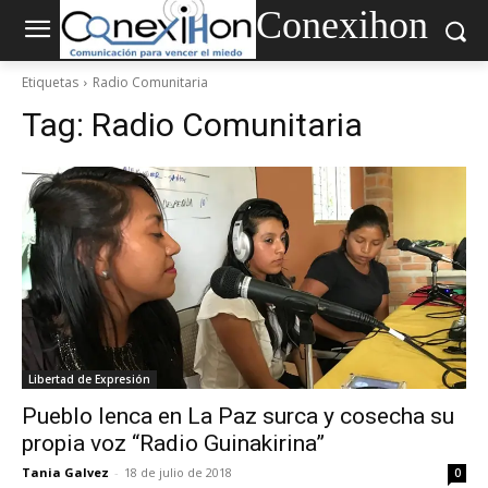
Conexihon
Etiquetas
Radio Comunitaria
Tag:
Radio Comunitaria
Libertad de Expresión
Pueblo lenca en La Paz surca y cosecha su
propia voz “Radio Guinakirina”
Tania Galvez
-
18 de julio de 2018
0